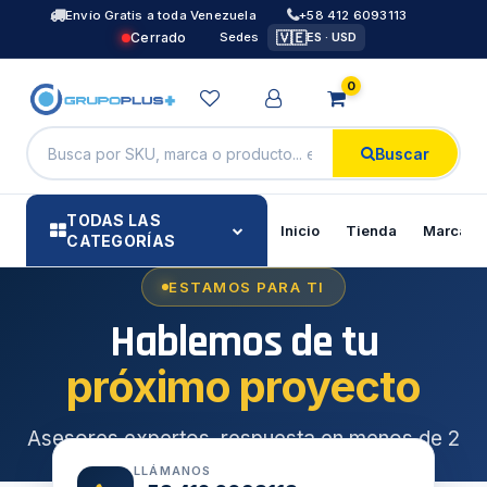
Envío Gratis a toda Venezuela
+58 412 6093113
🇻🇪
Cerrado
Sedes
ES · USD
0
Buscar
TODAS LAS
Inicio
Tienda
Marcas
CATEGORÍAS
ESTAMOS PARA TI
Hablemos de tu
próximo proyecto
Asesores expertos, respuesta en menos de 2
horas hábiles y soluciones a tu medida.
LLÁMANOS