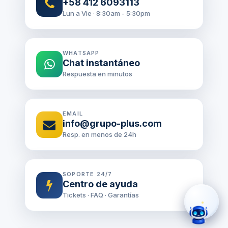
+58 412 6093113
Lun a Vie · 8:30am - 5:30pm
WHATSAPP
Chat instantáneo
Respuesta en minutos
›
WhatsApp
EMAIL
›
Cotizar
info@grupo-plus.com
Resp. en menos de 24h
›
Servicio Técnico
›
Llamar
SOPORTE 24/7
Centro de ayuda
Tickets · FAQ · Garantías