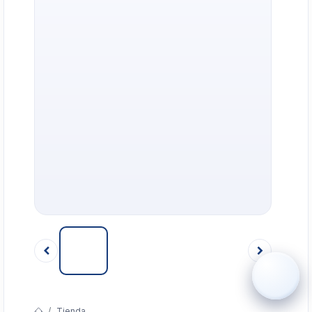
›
WhatsApp
›
Cotizar
›
Servicio Técnico
›
Llamar
Tienda