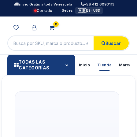
Envío Gratis a toda Venezuela
+58 412 6093113
🇻🇪
Cerrado
Sedes
ES · USD
0
Buscar
TODAS LAS
Inicio
Tienda
Marcas
CATEGORÍAS