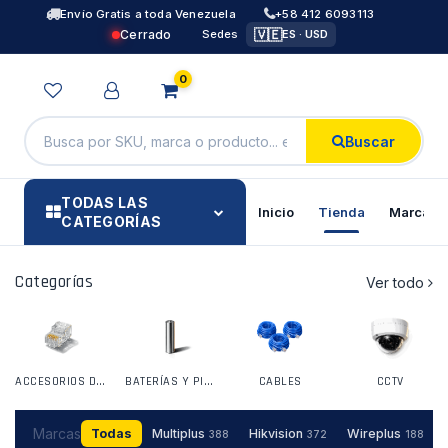
Envío Gratis a toda Venezuela
+58 412 6093113
🇻🇪
Cerrado
Sedes
ES · USD
0
Buscar
TODAS LAS
Inicio
Tienda
Marcas
CATEGORÍAS
Categorías
Ver todo
ACCESORIOS DE REDES
BATERÍAS Y PILAS
CABLES
CCTV
Marcas
Todas
Multiplus
Hikvision
Wireplus
388
372
188