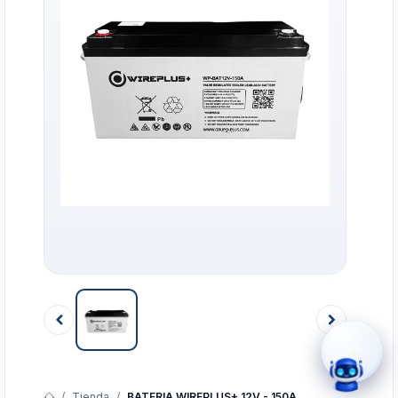
›
WhatsApp
›
Cotizar
›
Servicio Técnico
›
Llamar
Tienda
BATERIA WIREPLUS+ 12V - 150A