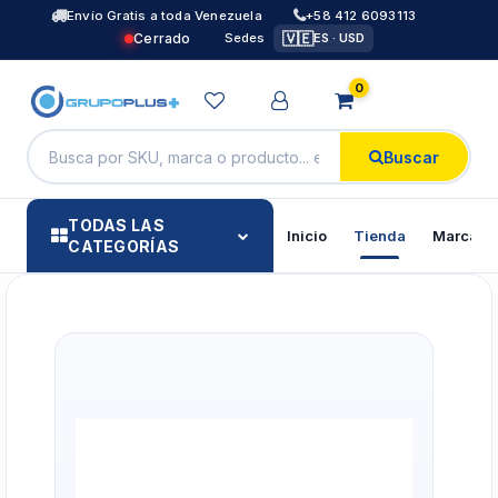
Envío Gratis a toda Venezuela
+58 412 6093113
🇻🇪
Cerrado
Sedes
ES · USD
0
Buscar
TODAS LAS
Inicio
Tienda
Marcas
CATEGORÍAS