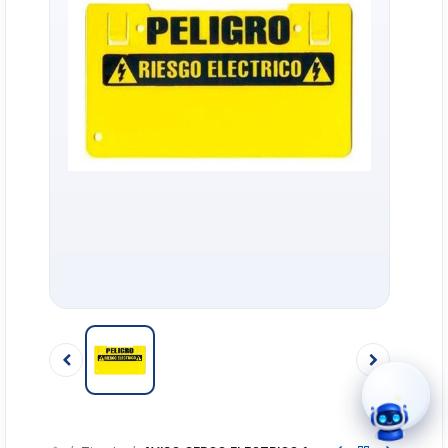
›
WhatsApp
›
Cotizar
›
Servicio Técnico
›
Llamar