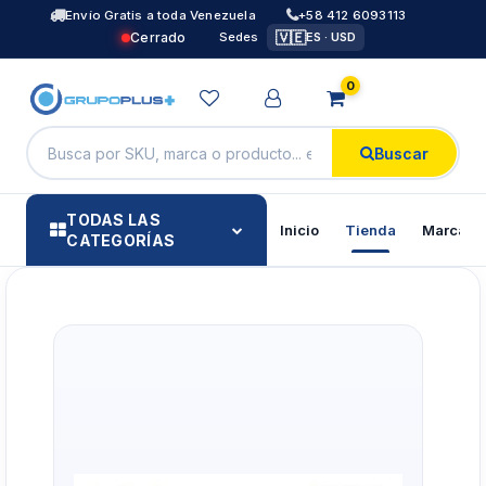
Envío Gratis a toda Venezuela
+58 412 6093113
🇻🇪
Cerrado
Sedes
ES · USD
0
Buscar
TODAS LAS
Inicio
Tienda
Marcas
CATEGORÍAS