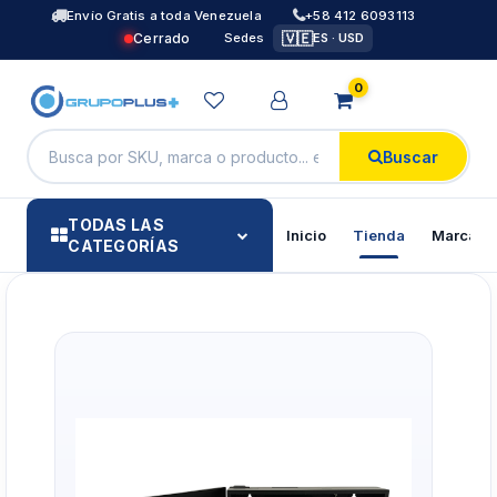
Envío Gratis a toda Venezuela
+58 412 6093113
🇻🇪
Cerrado
Sedes
ES · USD
0
Buscar
TODAS LAS
Inicio
Tienda
Marcas
CATEGORÍAS