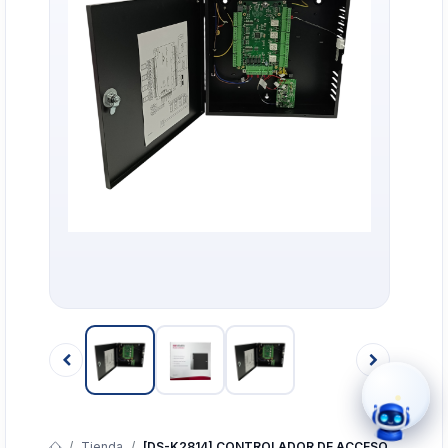
›
WhatsApp
›
Cotizar
›
Servicio Técnico
›
Llamar
Tienda
[DS-K2814] CONTROLADOR DE ACCESO