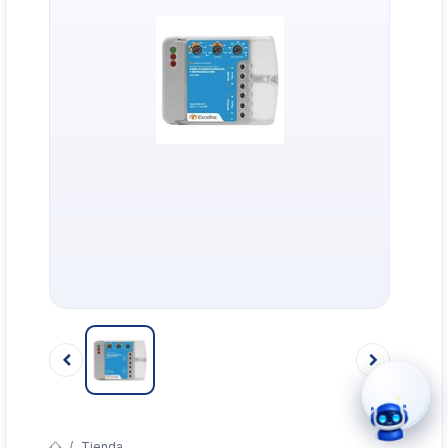
›
WhatsApp
›
Cotizar
›
Servicio Técnico
›
Llamar
Tienda