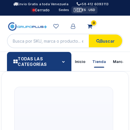
Envío Gratis a toda Venezuela
+58 412 6093113
🇻🇪
Cerrado
Sedes
ES · USD
0
Buscar
TODAS LAS
Inicio
Tienda
Marcas
CATEGORÍAS