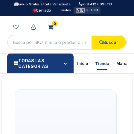
Envío Gratis a toda Venezuela
+58 412 6093113
🇻🇪
Cerrado
Sedes
ES · USD
0
Buscar
TODAS LAS
Inicio
Tienda
Marcas
CATEGORÍAS