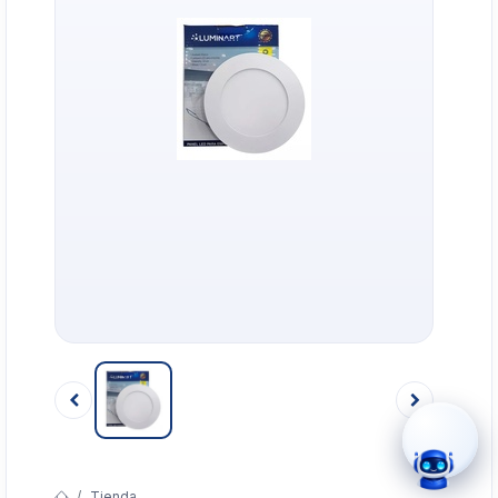
›
WhatsApp
›
Cotizar
›
Servicio Técnico
›
Llamar
Tienda