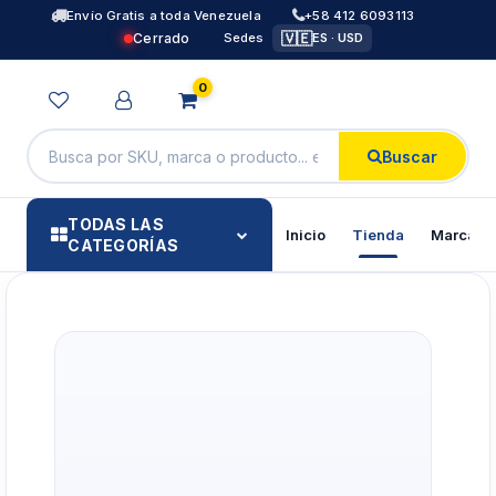
Envío Gratis a toda Venezuela
+58 412 6093113
🇻🇪
Cerrado
Sedes
ES · USD
0
Buscar
TODAS LAS
Inicio
Tienda
Marcas
CATEGORÍAS