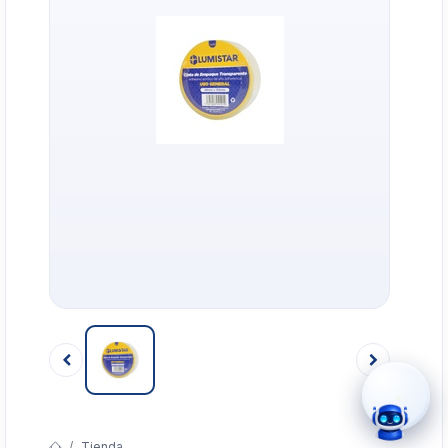
›
WhatsApp
›
Cotizar
›
Servicio Técnico
›
Llamar
Tienda