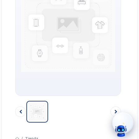
›
WhatsApp
›
Cotizar
›
Servicio Técnico
›
Llamar
Tienda