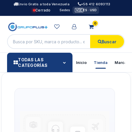
Envío Gratis a toda Venezuela
+58 412 6093113
🇻🇪
Cerrado
Sedes
ES · USD
0
Buscar
TODAS LAS
Inicio
Tienda
Marcas
CATEGORÍAS