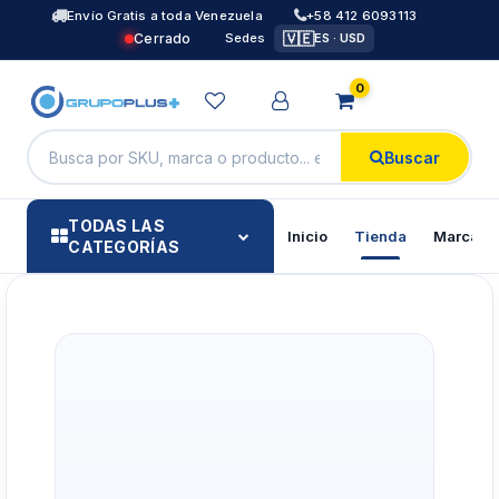
Envío Gratis a toda Venezuela
+58 412 6093113
🇻🇪
Cerrado
Sedes
ES · USD
0
Buscar
TODAS LAS
Inicio
Tienda
Marcas
CATEGORÍAS