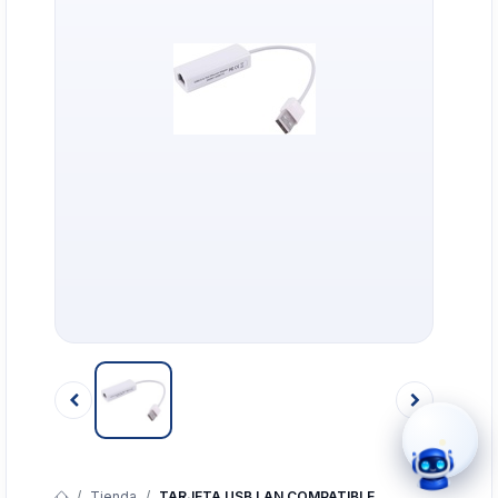
›
WhatsApp
›
Cotizar
›
Servicio Técnico
›
Llamar
Tienda
TARJETA USB LAN COMPATIBLE