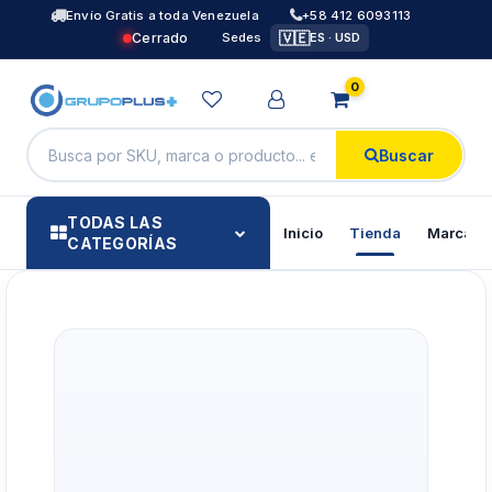
Envío Gratis a toda Venezuela
+58 412 6093113
🇻🇪
Cerrado
Sedes
ES · USD
0
Buscar
TODAS LAS
Inicio
Tienda
Marcas
CATEGORÍAS