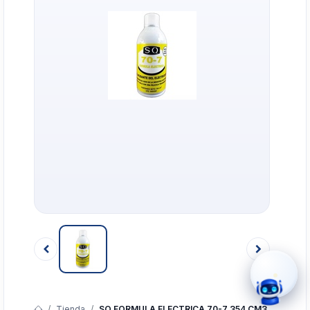
›
WhatsApp
›
Cotizar
›
Servicio Técnico
›
Llamar
Tienda
SQ FORMULA ELECTRICA 70-7 354 CM3