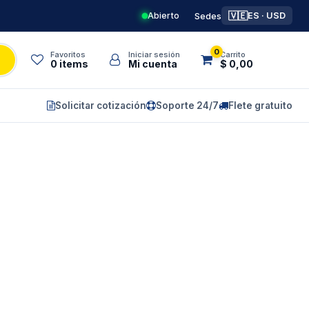
🇻🇪
Abierto
Sedes
ES · USD
0
Favoritos
Iniciar sesión
Carrito
0
items
Mi cuenta
$ 0,00
Solicitar cotización
Soporte 24/7
Flete gratuito