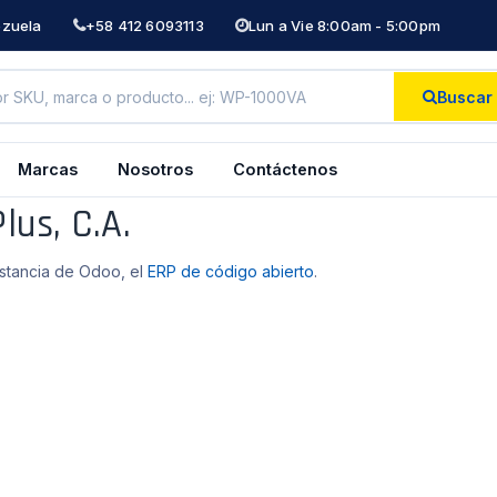
ezuela
+58 412 6093113
Lun a Vie 8:00am - 5:00pm
Buscar
Marcas
Nosotros
Contáctenos
lus, C.A.
nstancia de Odoo, el
ERP de código abierto
.