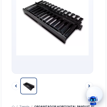
›
WhatsApp
›
Cotizar
›
Servicio Técnico
›
Llamar
Tienda
ORGANIZADOR HORIZONTAL PANDUIT 1U