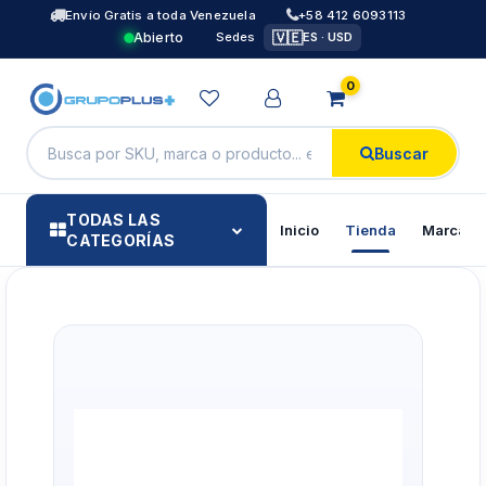
Envío Gratis a toda Venezuela
+58 412 6093113
🇻🇪
Abierto
Sedes
ES · USD
0
Buscar
TODAS LAS
Inicio
Tienda
Marcas
CATEGORÍAS