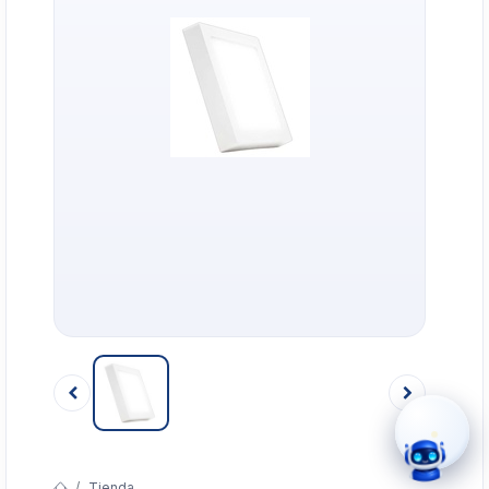
›
WhatsApp
›
Cotizar
›
Servicio Técnico
›
Llamar
Tienda