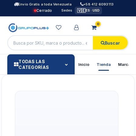
Envío Gratis a toda Venezuela
+58 412 6093113
🇻🇪
Cerrado
Sedes
ES · USD
0
Buscar
TODAS LAS
Inicio
Tienda
Marcas
CATEGORÍAS