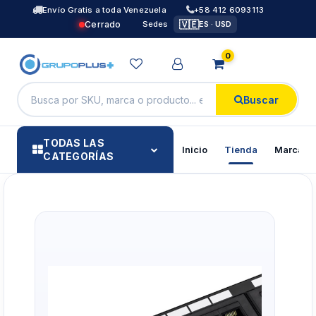
Envío Gratis a toda Venezuela
+58 412 6093113
🇻🇪
Cerrado
Sedes
ES · USD
0
Buscar
TODAS LAS
Inicio
Tienda
Marcas
CATEGORÍAS