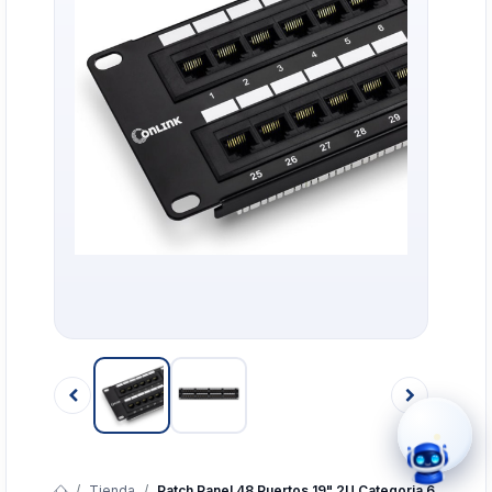
›
WhatsApp
›
Cotizar
›
Servicio Técnico
›
Llamar
Tienda
Patch Panel 48 Puertos 19" 2U Categoria 6