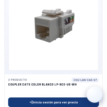
›
WhatsApp
›
Cotizar
›
Servicio Técnico
›
Llamar
PRODUCTO
COU-LAN-CA5-07
COUPLER CAT5 COLOR BLANCO LP-8CE-US-WH
Inicia sesión para ver precio