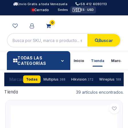
Envío Gratis a toda Venezuela
+58 412 6093113
🇻🇪
Cerrado
Sedes
ES · USD
0
Buscar
TODAS LAS
Inicio
Tienda
Marcas
CATEGORÍAS
Marcas
Todas
Multiplus
Hikvision
Wireplus
388
372
188
Tienda
39 artículos encontrados.